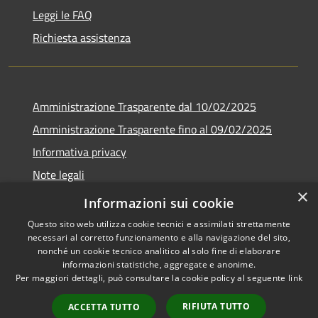
Leggi le FAQ
Richiesta assistenza
Amministrazione Trasparente dal 10/02/2025
Amministrazione Trasparente fino al 09/02/2025
Informativa privacy
Note legali
×
Dichiarazione di accessibilità
Informazioni sui cookie
Questo sito web utilizza cookie tecnici e assimilati strettamente
necessari al corretto funzionamento e alla navigazione del sito,
nonché un cookie tecnico analitico al solo fine di elaborare
informazioni statistiche, aggregate e anonime.
RSS
Copyright © 2026 • Comune di
Per maggiori dettagli, può consultare la cookie policy al seguente
link
Accessibilità
Vallinfreda • Powered by
Privacy
Municipium
Accesso
•
RIFIUTA TUTTO
ACCETTA TUTTO