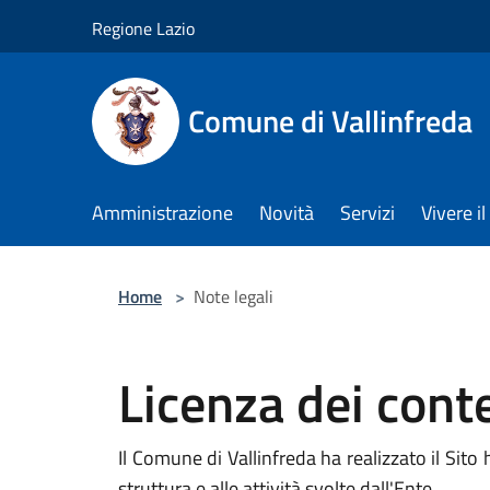
Salta al contenuto principale
Regione Lazio
Comune di Vallinfreda
Amministrazione
Novità
Servizi
Vivere 
Home
>
Note legali
Licenza dei cont
Il Comune di Vallinfreda ha realizzato il Sito 
struttura e alle attività svolte dall'Ente.