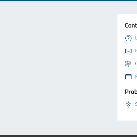
Cont
Prob